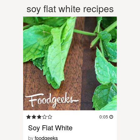
soy flat white recipes
0:05
Soy Flat White
by
foodgeeks